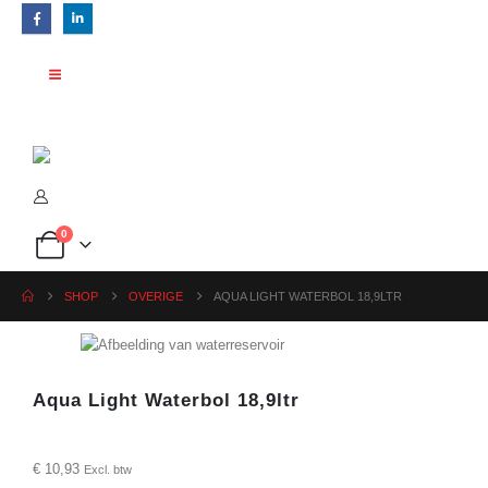
0
SHOP
OVERIGE
AQUA LIGHT WATERBOL 18,9LTR
Aqua Light Waterbol 18,9ltr
€
10,93
Excl. btw