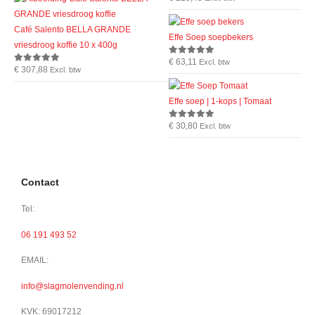
Café Salento BELLA GRANDE
Effe Soep soepbekers
vriesdroog koffie 10 x 400g
€
63,11
0
out of 5
Excl. btw
€
307,88
0
out of 5
Excl. btw
Effe soep | 1-kops | Tomaat
€
30,80
0
out of 5
Excl. btw
Contact
Tel:
06 191 493 52
EMAIL:
info@slagmolenvending.nl
KVK: 69017212