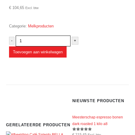
€
104,65
Excl. btw
Categorie:
Melkproducten
-
+
Toevoegen aan winkelwagen
NIEUWSTE PRODUCTEN
Meesterschap espresso bonen
dark roasted 1 kilo a8
GERELATEERDE PRODUCTEN
€
215,45
0
out of 5
Excl. btw