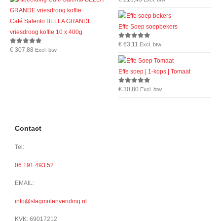
Café Salento BELLA GRANDE
Effe Soep soepbekers
vriesdroog koffie 10 x 400g
€
63,11
0
out of 5
Excl. btw
€
307,88
0
out of 5
Excl. btw
Effe soep | 1-kops | Tomaat
€
30,80
0
out of 5
Excl. btw
Contact
Tel:
06 191 493 52
EMAIL:
info@slagmolenvending.nl
KVK: 69017212