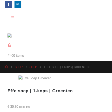
0
0 items
SHOP
SOEP
EFFE SOEP | 1-KOPS | GROENTEN
Effe soep | 1-kops | Groenten
€
30,80
Excl. btw