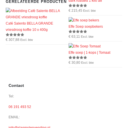
dark roasted 1 kilo a8
GERELATEERDE PRODUCTEN
€
215,45
0
out of 5
Excl. btw
Café Salento BELLA GRANDE
Effe Soep soepbekers
vriesdroog koffie 10 x 400g
€
63,11
0
out of 5
Excl. btw
€
307,88
0
out of 5
Excl. btw
Effe soep | 1-kops | Tomaat
€
30,80
0
out of 5
Excl. btw
Contact
Tel:
06 191 493 52
EMAIL:
info@slagmolenvending.nl