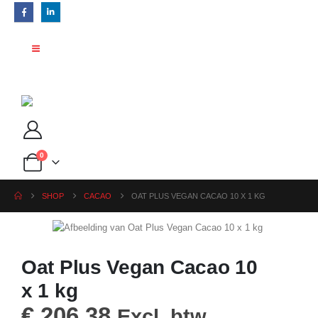
0
SHOP
CACAO
OAT PLUS VEGAN CACAO 10 X 1 KG
Oat Plus Vegan Cacao 10
x 1 kg
€
206,38
Excl. btw