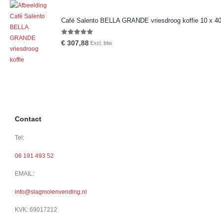
Café Salento BELLA GRANDE vriesdroog koffie 10 x 4
0
out of 5
€
307,88
Excl. btw
Contact
Tel:
06 191 493 52
EMAIL:
info@slagmolenvending.nl
KVK: 69017212