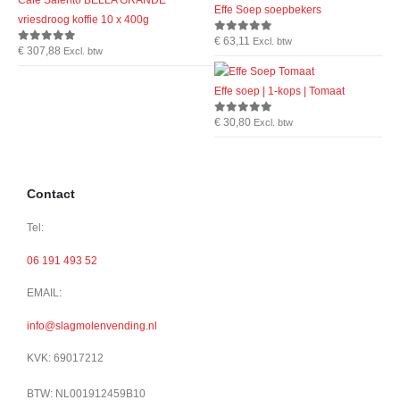
Café Salento BELLA GRANDE
Effe Soep soepbekers
vriesdroog koffie 10 x 400g
€
63,11
0
out of 5
Excl. btw
€
307,88
0
out of 5
Excl. btw
Effe soep | 1-kops | Tomaat
€
30,80
0
out of 5
Excl. btw
Contact
Tel:
06 191 493 52
EMAIL:
info@slagmolenvending.nl
KVK: 69017212
BTW: NL001912459B10