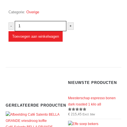
Categorie:
Overige
-
+
Toevoegen aan winkelwagen
NIEUWSTE PRODUCTEN
Meesterschap espresso bonen
dark roasted 1 kilo a8
GERELATEERDE PRODUCTEN
€
215,45
0
out of 5
Excl. btw