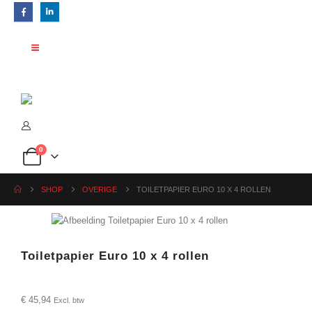
0
SHOP
OVERIGE
TOILETPAPIER EURO 10 X 4 ROLLEN
Toiletpapier Euro 10 x 4 rollen
€
45,94
Excl. btw